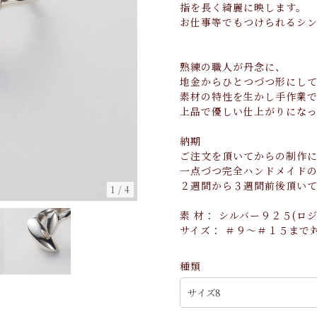
指を長く綺麗に映します。
お仕事等でもつけられるシン
熟練の職人が丹念に、
地金からひとつづつ形にし
素材の特性を生かし手作業
上品で優しい仕上がりにな
納期
ご注文を頂いてからの制作
一点づつ完全ハンドメイド
２週間から３週間前後頂い
1
/
4
素 材： シルバー９２５(ロ
サイズ： ＃９～＃１５まで
種類