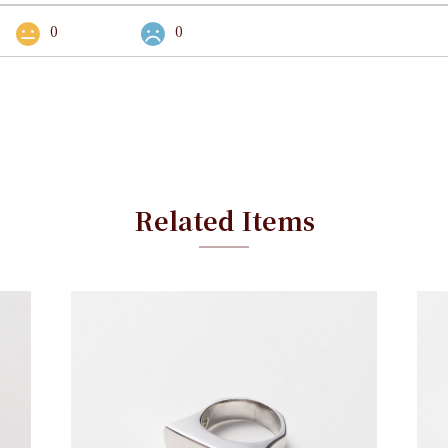
0
0
Related Items