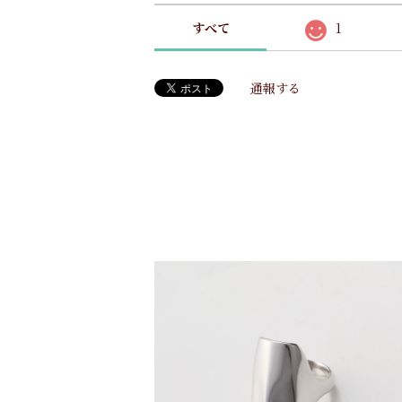
すべて
1
通報する